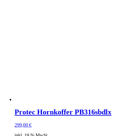
Protec Hornkoffer PB316sbdlx
299,00
€
inkl. 19 % MwSt.